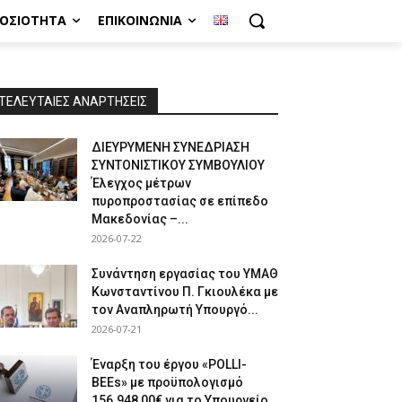
ΜΟΣΙΌΤΗΤΑ
ΕΠΙΚΟΙΝΩΝΊΑ
ΤΕΛΕΥΤΑΙΕΣ ΑΝΑΡΤΗΣΕΙΣ
ΔΙΕΥΡΥΜΕΝΗ ΣΥΝΕΔΡΙΑΣΗ
ΣΥΝΤΟΝΙΣΤΙΚΟΥ ΣΥΜΒΟΥΛΙΟΥ
Έλεγχος μέτρων
πυροπροστασίας σε επίπεδο
Μακεδονίας –...
2026-07-22
Συνάντηση εργασίας του ΥΜΑΘ
Κωνσταντίνου Π. Γκιουλέκα με
τον Αναπληρωτή Υπουργό...
2026-07-21
Έναρξη του έργου «POLLI-
BEEs» με προϋπολογισμό
156.948,00€ για το Υπουργείο