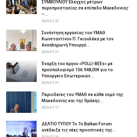
ΣΥΜΒΟΥΛΙΟΥ Έλεγχος μέτρων
πυροπροστασίας σε επίπεδο Μακεδονίας
–...
2026-07-22
Συνάντηση εργασίας του ΥΜΑΘ
Κωνσταντίνου Π. Γκιουλέκα με τον
Αναπληρωτή Υπουργό...
2026-07-21
Έναρξη του έργου «POLLI-BEEs» με
προϋπολογισμό 156.948,00€ για το
Υπουργείο Εσωτερικών...
2026-07-21
Περιοδείες του ΥΜΑΘ σε κάθε νομό της
Μακεδονίας και της Θράκης...
2026-07-17
ΔΕΛΤΙΟ ΤΥΠΟΥ Το 7ο Balkan Forum
ανέδειξε τις νέες προοπτικές της...
2026-07-10