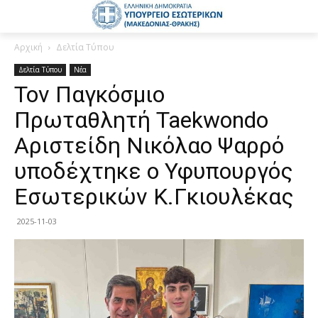
Αρχική
Δελτία Τύπου
Δελτία Τύπου
Νέα
Τον Παγκόσμιο
Πρωταθλητή Taekwondo
Αριστείδη Νικόλαο Ψαρρό
υποδέχτηκε ο Υφυπουργός
Εσωτερικών Κ.Γκιουλέκας
2025-11-03