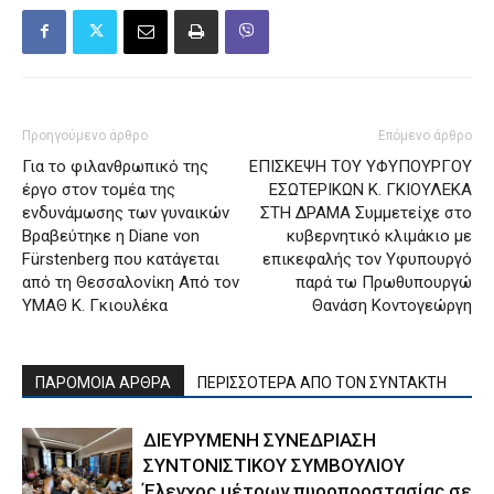
Προηγούμενο άρθρο
Επόμενο άρθρο
Για το φιλανθρωπικό της
ΕΠΙΣΚΕΨΗ ΤΟΥ ΥΦΥΠΟΥΡΓΟΥ
έργο στον τομέα της
ΕΣΩΤΕΡΙΚΩΝ Κ. ΓΚΙΟΥΛΕΚΑ
ενδυνάμωσης των γυναικών
ΣΤΗ ΔΡΑΜΑ Συμμετείχε στο
Βραβεύτηκε η Diane von
κυβερνητικό κλιμάκιο με
Fürstenberg που κατάγεται
επικεφαλής τον Υφυπουργό
από τη Θεσσαλονίκη Από τον
παρά τω Πρωθυπουργώ
ΥΜΑΘ Κ. Γκιουλέκα
Θανάση Κοντογεώργη
ΠΑΡΟΜΟΙΑ ΑΡΘΡΑ
ΠΕΡΙΣΣΟΤΕΡΑ ΑΠΟ ΤΟΝ ΣΥΝΤΑΚΤΗ
ΔΙΕΥΡΥΜΕΝΗ ΣΥΝΕΔΡΙΑΣΗ
ΣΥΝΤΟΝΙΣΤΙΚΟΥ ΣΥΜΒΟΥΛΙΟΥ
Έλεγχος μέτρων πυροπροστασίας σε