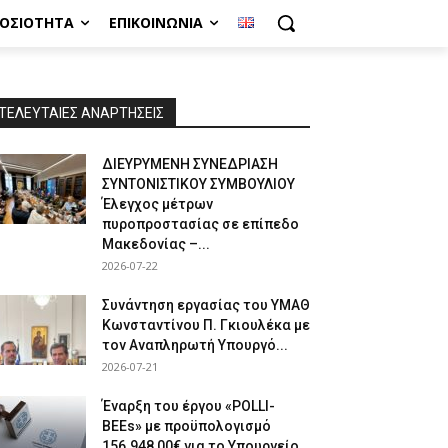
ΜΟΣΙΌΤΗΤΑ
ΕΠΙΚΟΙΝΩΝΊΑ
ΤΕΛΕΥΤΑΙΕΣ ΑΝΑΡΤΗΣΕΙΣ
ΔΙΕΥΡΥΜΕΝΗ ΣΥΝΕΔΡΙΑΣΗ
ΣΥΝΤΟΝΙΣΤΙΚΟΥ ΣΥΜΒΟΥΛΙΟΥ
Έλεγχος μέτρων
πυροπροστασίας σε επίπεδο
Μακεδονίας –...
2026-07-22
Συνάντηση εργασίας του ΥΜΑΘ
Κωνσταντίνου Π. Γκιουλέκα με
τον Αναπληρωτή Υπουργό...
2026-07-21
Έναρξη του έργου «POLLI-
BEEs» με προϋπολογισμό
156.948,00€ για το Υπουργείο