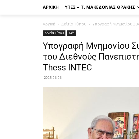
ΑΡΧΙΚΉ
ΥΠΕΣ – Τ. ΜΑΚΕΔΟΝΊΑΣ ΘΡΆΚΗΣ
Αρχική
Δελτία Τύπου
Υπογραφή Μνημονίου Συνε
Δελτία Τύπου
Νέα
Υπογραφή Μνημονίου Σ
του Διεθνούς Πανεπιστη
Thess INTEC
2025-06-06