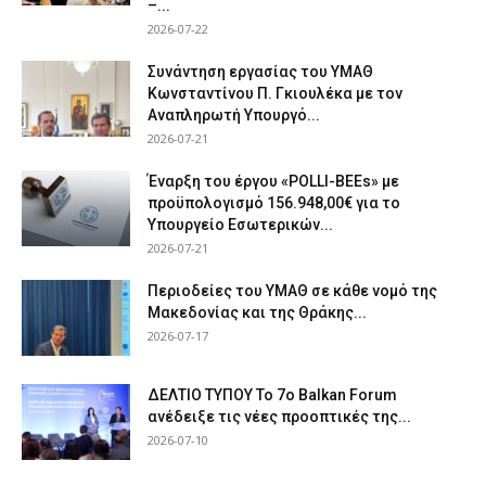
–...
2026-07-22
Συνάντηση εργασίας του ΥΜΑΘ
Κωνσταντίνου Π. Γκιουλέκα με τον
Αναπληρωτή Υπουργό...
2026-07-21
Έναρξη του έργου «POLLI-BEEs» με
προϋπολογισμό 156.948,00€ για το
Υπουργείο Εσωτερικών...
2026-07-21
Περιοδείες του ΥΜΑΘ σε κάθε νομό της
Μακεδονίας και της Θράκης...
2026-07-17
ΔΕΛΤΙΟ ΤΥΠΟΥ Το 7ο Balkan Forum
ανέδειξε τις νέες προοπτικές της...
2026-07-10