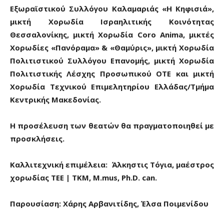
Εξωραϊστικού Συλλόγου Καλαμαριάς «Η Κηφισιά»,
μικτή Χορωδία Ισραηλιτικής Κοινότητας
Θεσσαλονίκης, μικτή Χορωδία
Coro
Anima
, μικτές
Χορωδίες «Πανόραμα» & «Θαμύρις», μικτή Χορωδία
Πολιτιστικού Συλλόγου Επανομής, μικτή Χορωδία
Πολιτιστικής Λέσχης Προσωπικού ΟΤΕ και μικτή
Χορωδία Τεχνικού Επιμελητηρίου Ελλάδας/Τμήμα
Κεντρικής Μακεδονίας.
Η προσέλευση των θεατών θα πραγματοποιηθεί με
προσκλήσεις.
Καλλιτεχνική επιμέλεια: Άλκηστις Τόγια, μαέστρος
χορωδίας ΤΕΕ | ΤΚΜ, Μ.mus, Ph.D. can.
Παρουσίαση: Χάρης Αρβανιτίδης, Έλσα Ποιμενίδου