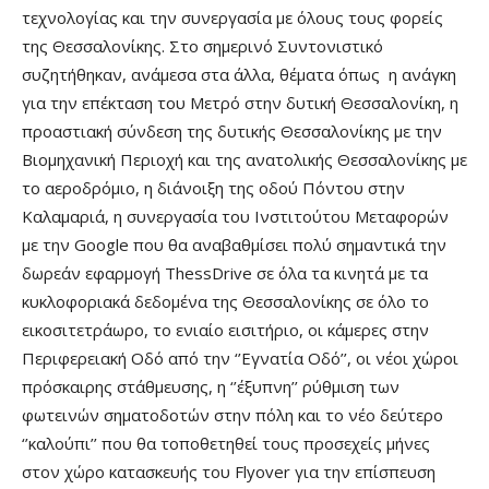
τεχνολογίας και την συνεργασία με όλους τους φορείς
της Θεσσαλονίκης. Στο σημερινό Συντονιστικό
συζητήθηκαν, ανάμεσα στα άλλα, θέματα όπως η ανάγκη
για την επέκταση του Μετρό στην δυτική Θεσσαλονίκη, η
προαστιακή σύνδεση της δυτικής Θεσσαλονίκης με την
Βιομηχανική Περιοχή και της ανατολικής Θεσσαλονίκης με
το αεροδρόμιο, η διάνοιξη της οδού Πόντου στην
Καλαμαριά, η συνεργασία του Ινστιτούτου Μεταφορών
με την Google που θα αναβαθμίσει πολύ σημαντικά την
δωρεάν εφαρμογή ThessDrive σε όλα τα κινητά με τα
κυκλοφοριακά δεδομένα της Θεσσαλονίκης σε όλο το
εικοσιτετράωρο, το ενιαίο εισιτήριο, οι κάμερες στην
Περιφερειακή Οδό από την ‘’Εγνατία Οδό’’, οι νέοι χώροι
πρόσκαιρης στάθμευσης, η ‘’έξυπνη’’ ρύθμιση των
φωτεινών σηματοδοτών στην πόλη και το νέο δεύτερο
‘’καλούπι’’ που θα τοποθετηθεί τους προσεχείς μήνες
στον χώρο κατασκευής του Flyover για την επίσπευση