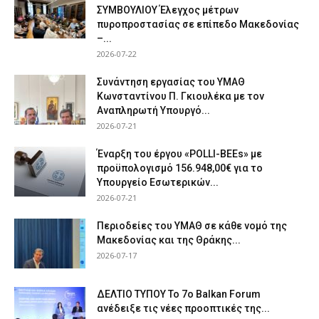
ΣΥΜΒΟΥΛΙΟΥ Έλεγχος μέτρων
πυροπροστασίας σε επίπεδο Μακεδονίας
–...
2026-07-22
Συνάντηση εργασίας του ΥΜΑΘ
Κωνσταντίνου Π. Γκιουλέκα με τον
Αναπληρωτή Υπουργό...
2026-07-21
Έναρξη του έργου «POLLI-BEEs» με
προϋπολογισμό 156.948,00€ για το
Υπουργείο Εσωτερικών...
2026-07-21
Περιοδείες του ΥΜΑΘ σε κάθε νομό της
Μακεδονίας και της Θράκης...
2026-07-17
ΔΕΛΤΙΟ ΤΥΠΟΥ Το 7ο Balkan Forum
ανέδειξε τις νέες προοπτικές της...