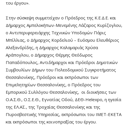
του έργου».
Στην σύσκεψη συμμετείχαν ο Πρόεδρος της Κ.Ε.Δ.Ε. και
Δήμαρχος Αμπελοκήπων-Μενεμένης Λάζαρος Κυρίζογλου,
ο Αντιπεριφερειάρχης Τεχνικών Υποδομών Πάρις
Μπίλλιας, ο Δήμαρχος Κορδελιού – Ευόσμου Ελευθέριος
Αλεξανδρίδης, η Δήμαρχος Καλαμαριάς Χρύσα
Αράπογλου, ο Δήμαρχος Θέρμης Θεόδωρος
Παπαδόπουλος, Αντιδήμαρχοι και Πρόεδροι Δημοτικών
Συμβουλίων Δήμων του Πολεοδομικού Συγκροτήματος
Θεσσαλονίκης, Πρόεδροι και εκπρόσωποι των
Επιμελητηρίων Θεσσαλονίκης, ο Πρόεδρος του
Εμπορικού Συλλόγου Θεσσαλονίκης, οι διοικήσεις των
Ο.Α.Σ.Θ., Ο.Σ.Ε.Θ., Εγνατίας Οδού, ΔΕΘ-Helexpo, η ηγεσία
της ΕΛ.ΑΣ., της Τροχαίας Θεσσαλονίκης και της
Πυροσβεστικής Υπηρεσίας, εκπρόσωποι του ΙΜΕΤ-ΕΚΕΤΑ
και εκπρόσωποι της κοινοπραξίας του έργου.