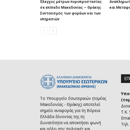
Έλεγχος μέτρων πυροπροστασίας
Αναπληρωτ
σε επίπεδο Μακεδονίας – Θράκης
και Μεταφ
Συντονισμός των φορέων και των
υπηρεσιών
ΕΠ
Υπο
Το Υπουργείο Εσωτερικών (τομέας
(το
Μακεδονίας - Θράκης) αποτελεί
Διοι
σημείο αναφοράς για τη Βόρεια
Τ.Κ.
Ελλάδα δίνοντας της τη
Emai
δυνατότητα να αποκτήσει φωνή
Τηλ.
και ρόλο στις πολιτικές και