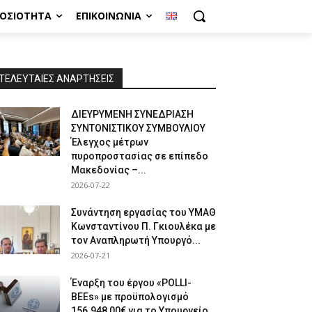
ΜΟΣΙΌΤΗΤΑ
ΕΠΙΚΟΙΝΩΝΊΑ
ΤΕΛΕΥΤΑΙΕΣ ΑΝΑΡΤΗΣΕΙΣ
ΔΙΕΥΡΥΜΕΝΗ ΣΥΝΕΔΡΙΑΣΗ
ΣΥΝΤΟΝΙΣΤΙΚΟΥ ΣΥΜΒΟΥΛΙΟΥ
Έλεγχος μέτρων
πυροπροστασίας σε επίπεδο
Μακεδονίας –...
2026-07-22
Συνάντηση εργασίας του ΥΜΑΘ
Κωνσταντίνου Π. Γκιουλέκα με
τον Αναπληρωτή Υπουργό...
2026-07-21
Έναρξη του έργου «POLLI-
BEEs» με προϋπολογισμό
156.948,00€ για το Υπουργείο