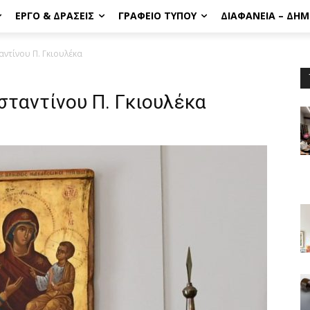
ΈΡΓΟ & ΔΡΆΣΕΙΣ
ΓΡΑΦΕΊΟ ΤΎΠΟΥ
ΔΙΑΦΆΝΕΙΑ – ΔΗ
ντίνου Π. Γκιουλέκα
ταντίνου Π. Γκιουλέκα