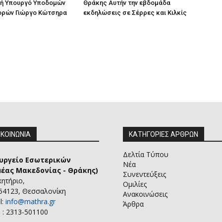
ή Υπουργό Υποδομών
Θράκης Αυτήν την εβδομάδα
ορών Γιώργο Κώτσηρα
εκδηλώσεις σε Σέρρες και Κιλκίς
ΙΚΟΙΝΩΝΙΑ
ΚΑΤΗΓΟΡΙΕΣ ΑΡΘΡΩΝ
Δελτία Τύπου
υργείο Εσωτερικών
Νέα
μέας Μακεδονίας - Θράκης)
Συνεντεύξεις
κητήριο,
Ομιλίες
 54123, Θεσσαλονίκη
Ανακοινώσεις
l:
info@mathra.gr
Άρθρα
 : 2313-501100