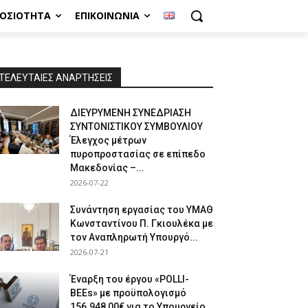
ΜΟΣΙΌΤΗΤΑ
ΕΠΙΚΟΙΝΩΝΊΑ
ΤΕΛΕΥΤΑΙΕΣ ΑΝΑΡΤΗΣΕΙΣ
ΔΙΕΥΡΥΜΕΝΗ ΣΥΝΕΔΡΙΑΣΗ
ΣΥΝΤΟΝΙΣΤΙΚΟΥ ΣΥΜΒΟΥΛΙΟΥ
Έλεγχος μέτρων
πυροπροστασίας σε επίπεδο
Μακεδονίας –...
2026-07-22
Συνάντηση εργασίας του ΥΜΑΘ
Κωνσταντίνου Π. Γκιουλέκα με
τον Αναπληρωτή Υπουργό...
2026-07-21
Έναρξη του έργου «POLLI-
BEEs» με προϋπολογισμό
156.948,00€ για το Υπουργείο