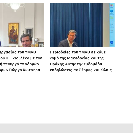
 εργασίας του ΥΜΑΘ
Περιοδείες του ΥΜΑΘ σε κάθε
ου Π. Γκιουλέκα με τον
νομό της Μακεδονίας και της
ή Υπουργό Υποδομών
Θράκης Αυτήν την εβδομάδα
ορών Γιώργο Κώτσηρα
εκδηλώσεις σε Σέρρες και Κιλκίς