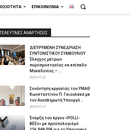
ΜΟΣΙΌΤΗΤΑ
ΕΠΙΚΟΙΝΩΝΊΑ
ΤΕΛΕΥΤΑΙΕΣ ΑΝΑΡΤΗΣΕΙΣ
ΔΙΕΥΡΥΜΕΝΗ ΣΥΝΕΔΡΙΑΣΗ
ΣΥΝΤΟΝΙΣΤΙΚΟΥ ΣΥΜΒΟΥΛΙΟΥ
Έλεγχος μέτρων
πυροπροστασίας σε επίπεδο
Μακεδονίας –...
2026-07-22
Συνάντηση εργασίας του ΥΜΑΘ
Κωνσταντίνου Π. Γκιουλέκα με
τον Αναπληρωτή Υπουργό...
2026-07-21
Έναρξη του έργου «POLLI-
BEEs» με προϋπολογισμό
156.948,00€ για το Υπουργείο