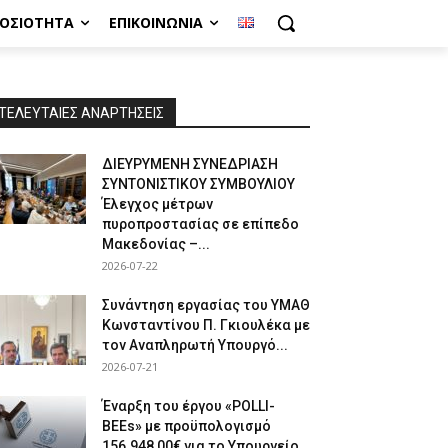
ΜΟΣΙΌΤΗΤΑ
ΕΠΙΚΟΙΝΩΝΊΑ
ΤΕΛΕΥΤΑΙΕΣ ΑΝΑΡΤΗΣΕΙΣ
ΔΙΕΥΡΥΜΕΝΗ ΣΥΝΕΔΡΙΑΣΗ
ΣΥΝΤΟΝΙΣΤΙΚΟΥ ΣΥΜΒΟΥΛΙΟΥ
Έλεγχος μέτρων
πυροπροστασίας σε επίπεδο
Μακεδονίας –...
2026-07-22
Συνάντηση εργασίας του ΥΜΑΘ
Κωνσταντίνου Π. Γκιουλέκα με
τον Αναπληρωτή Υπουργό...
2026-07-21
Έναρξη του έργου «POLLI-
BEEs» με προϋπολογισμό
156.948,00€ για το Υπουργείο