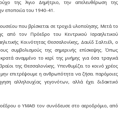
ιούχο της Άγιο Δημήτριο, την απελευθέρωση της
ην εποποιία του 1940-41.
υσείου που βρίσκεται σε τροχιά υλοποίησης. Μετά το
ης από τον Πρόεδρο του Κεντρικού Ισραηλιτικού
ηλιτικής Κοινότητας Θεσσαλονίκης, Δαυίδ Σαλτιέλ, ο
τους συμβολισμούς της σημερινής επίσκεψης. Όπως
κρατά αναμμένο το κερί της μνήμης για όσα τραγικά
βραίοι της Θεσσαλονίκης. Υπενθυμίζει το κοινό χρέος
 μην επιτρέψουμε η ανθρωπότητα να ζήσει παρόμοιες
ήγηση αλληλουχίας γεγονότων, αλλά έχει διδακτικό
ροέδρου ο ΥΜΑΘ τον συνόδευσε στο αεροδρόμιο, από