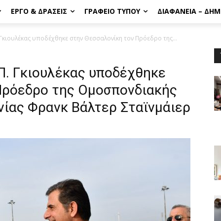
ΈΡΓΟ & ΔΡΆΣΕΙΣ
ΓΡΑΦΕΊΟ ΤΎΠΟΥ
ΔΙΑΦΆΝΕΙΑ – ΔΗ
Γκιουλέκας υποδέχθηκε στην Θεσσαλονίκη τον Πρόεδρο της...
. Γκιουλέκας υποδέχθηκε
Πρόεδρο της Ομοσπονδιακής
νίας Φρανκ Βάλτερ Σταϊνμάιερ