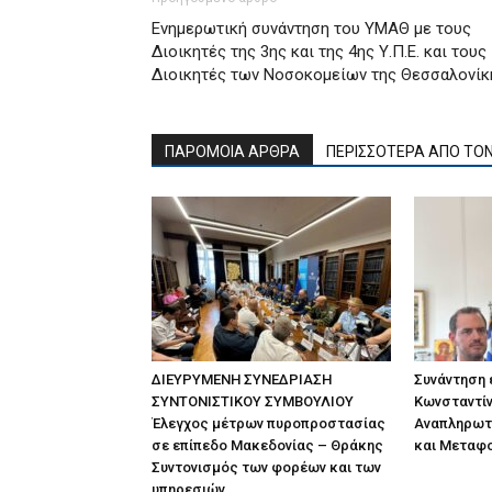
Ενημερωτική συνάντηση του ΥΜΑΘ με τους
Διοικητές της 3ης και της 4ης Υ.Π.Ε. και τους
Διοικητές των Νοσοκομείων της Θεσσαλονίκ
ΠΑΡΟΜΟΙΑ ΑΡΘΡΑ
ΠΕΡΙΣΣΟΤΕΡΑ ΑΠΟ ΤΟ
ΔΙΕΥΡΥΜΕΝΗ ΣΥΝΕΔΡΙΑΣΗ
Συνάντηση
ΣΥΝΤΟΝΙΣΤΙΚΟΥ ΣΥΜΒΟΥΛΙΟΥ
Κωνσταντίν
Έλεγχος μέτρων πυροπροστασίας
Αναπληρωτ
σε επίπεδο Μακεδονίας – Θράκης
και Μεταφ
Συντονισμός των φορέων και των
υπηρεσιών