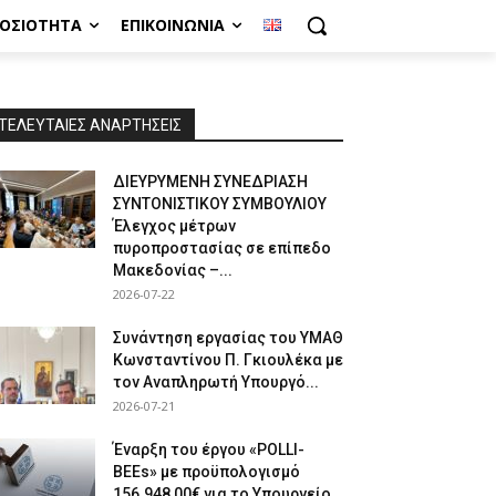
ΜΟΣΙΌΤΗΤΑ
ΕΠΙΚΟΙΝΩΝΊΑ
ΤΕΛΕΥΤΑΙΕΣ ΑΝΑΡΤΗΣΕΙΣ
ΔΙΕΥΡΥΜΕΝΗ ΣΥΝΕΔΡΙΑΣΗ
ΣΥΝΤΟΝΙΣΤΙΚΟΥ ΣΥΜΒΟΥΛΙΟΥ
Έλεγχος μέτρων
πυροπροστασίας σε επίπεδο
Μακεδονίας –...
2026-07-22
Συνάντηση εργασίας του ΥΜΑΘ
Κωνσταντίνου Π. Γκιουλέκα με
τον Αναπληρωτή Υπουργό...
2026-07-21
Έναρξη του έργου «POLLI-
BEEs» με προϋπολογισμό
156.948,00€ για το Υπουργείο