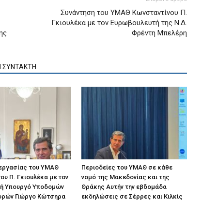
Συνάντηση του ΥΜΑΘ Κωνσταντίνου Π.
Γκιουλέκα με τον Ευρωβουλευτή της Ν.Δ.
ης
Φρέντη Μπελέρη
Ν ΣΥΝΤΑΚΤΗ
 εργασίας του ΥΜΑΘ
Περιοδείες του ΥΜΑΘ σε κάθε
ου Π. Γκιουλέκα με τον
νομό της Μακεδονίας και της
ή Υπουργό Υποδομών
Θράκης Αυτήν την εβδομάδα
ορών Γιώργο Κώτσηρα
εκδηλώσεις σε Σέρρες και Κιλκίς