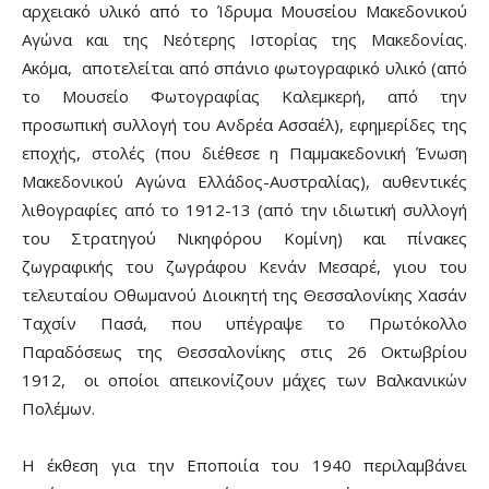
αρχειακό υλικό από το Ίδρυμα Μουσείου Μακεδονικού
Αγώνα και της Νεότερης Ιστορίας της Μακεδονίας.
Ακόμα, αποτελείται από σπάνιο φωτογραφικό υλικό (από
το Μουσείο Φωτογραφίας Καλεμκερή, από την
προσωπική συλλογή του Ανδρέα Ασσαέλ), εφημερίδες της
εποχής, στολές (που διέθεσε η Παμμακεδονική Ένωση
Μακεδονικού Αγώνα Ελλάδος-Αυστραλίας), αυθεντικές
λιθογραφίες από το 1912-13 (από την ιδιωτική συλλογή
του Στρατηγού Νικηφόρου Κομίνη) και πίνακες
ζωγραφικής του ζωγράφου Κενάν Μεσαρέ, γιου του
τελευταίου Οθωμανού Διοικητή της Θεσσαλονίκης Χασάν
Ταχσίν Πασά, που υπέγραψε το Πρωτόκολλο
Παραδόσεως της Θεσσαλονίκης στις 26 Οκτωβρίου
1912, οι οποίοι απεικονίζουν μάχες των Βαλκανικών
Πολέμων.
Η έκθεση για την Εποποιία του 1940 περιλαμβάνει