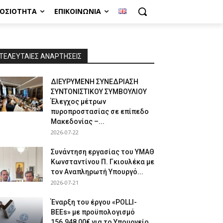
ΜΟΣΙΌΤΗΤΑ
ΕΠΙΚΟΙΝΩΝΊΑ
ΤΕΛΕΥΤΑΙΕΣ ΑΝΑΡΤΗΣΕΙΣ
ΔΙΕΥΡΥΜΕΝΗ ΣΥΝΕΔΡΙΑΣΗ
ΣΥΝΤΟΝΙΣΤΙΚΟΥ ΣΥΜΒΟΥΛΙΟΥ
Έλεγχος μέτρων
πυροπροστασίας σε επίπεδο
Μακεδονίας –...
2026-07-22
Συνάντηση εργασίας του ΥΜΑΘ
Κωνσταντίνου Π. Γκιουλέκα με
τον Αναπληρωτή Υπουργό...
2026-07-21
Έναρξη του έργου «POLLI-
BEEs» με προϋπολογισμό
156.948,00€ για το Υπουργείο