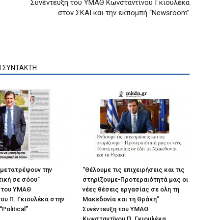
Συνέντευξη του ΥΜΑΘ Κωνσταντίνου Γκιουλέκα
ο
στον ΣΚΑΪ και την εκπομπή “Newsroom”
Ν ΣΥΝΤΑΚΤΗ
 μετατρέψουν την
“Θέλουμε τις επιχειρήσεις και τις
ική σε σόου”
στηρίζουμε-Προτεραιότητά μας οι
 του ΥΜΑΘ
νέες θέσεις εργασίας σε ολη τη
ου Π. Γκιουλέκα στην
Μακεδονία και τη Θράκη”
Political”
Συνέντευξη του ΥΜΑΘ
Κωνσταντίνου Π. Γκιουλέκα...