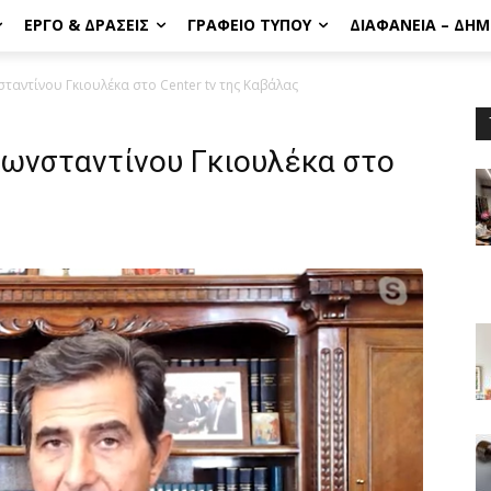
ΈΡΓΟ & ΔΡΆΣΕΙΣ
ΓΡΑΦΕΊΟ ΤΎΠΟΥ
ΔΙΑΦΆΝΕΙΑ – ΔΗ
ταντίνου Γκιουλέκα στο Center tv της Καβάλας
ωνσταντίνου Γκιουλέκα στο