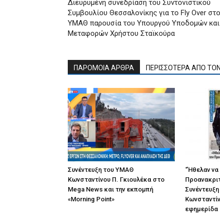
Διευρυμένη συνεδρίαση του Συντονιστικού
Συμβουλίου Θεσσαλονίκης για το Fly Over στ
ΥΜΑΘ παρουσία του Υπουργού Υποδομών και
Μεταφορών Χρήστου Σταϊκούρα
ΠΑΡΟΜΟΙΑ ΑΡΘΡΑ
ΠΕΡΙΣΣΟΤΕΡΑ ΑΠΟ ΤΟ
Συνέντευξη του ΥΜΑΘ
“Ήθελαν να
Κωνσταντίνου Π. Γκιουλέκα στο
Προανακριτ
Mega News και την εκπομπή
Συνέντευξη
«Morning Point»
Κωνσταντίν
εφημερίδα “