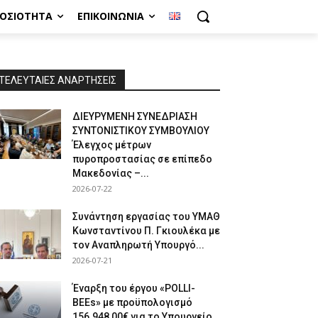
ΜΟΣΙΌΤΗΤΑ
ΕΠΙΚΟΙΝΩΝΊΑ
ΤΕΛΕΥΤΑΙΕΣ ΑΝΑΡΤΗΣΕΙΣ
ΔΙΕΥΡΥΜΕΝΗ ΣΥΝΕΔΡΙΑΣΗ
ΣΥΝΤΟΝΙΣΤΙΚΟΥ ΣΥΜΒΟΥΛΙΟΥ
Έλεγχος μέτρων
πυροπροστασίας σε επίπεδο
Μακεδονίας –...
2026-07-22
Συνάντηση εργασίας του ΥΜΑΘ
Κωνσταντίνου Π. Γκιουλέκα με
τον Αναπληρωτή Υπουργό...
2026-07-21
Έναρξη του έργου «POLLI-
BEEs» με προϋπολογισμό
156.948,00€ για το Υπουργείο