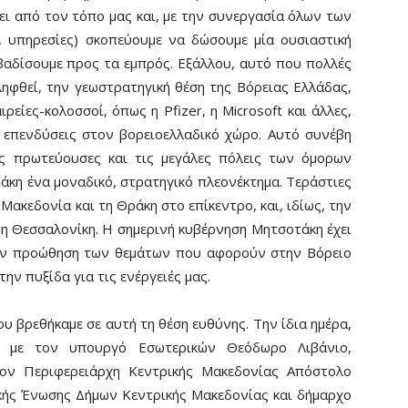
πει από τον τόπο μας και, με την συνεργασία όλων των
, υπηρεσίες) σκοπεύουμε να δώσουμε μία ουσιαστική
βαδίσουμε προς τα εμπρός. Εξάλλου, αυτό που πολλές
ηφθεί, την γεωστρατηγική θέση της Βόρειας Ελλάδας,
ρείες-κολοσσοί, όπως η Pfizer, η Microsoft και άλλες,
 επενδύσεις στον βορειοελλαδικό χώρο. Αυτό συνέβη
ις πρωτεύουσες και τις μεγάλες πόλεις των όμορων
άκη ένα μοναδικό, στρατηγικό πλεονέκτημα. Τεράστιες
ακεδονία και τη Θράκη στο επίκεντρο, και, ιδίως, την
η Θεσσαλονίκη. Η σημερινή κυβέρνηση Μητσοτάκη έχει
την προώθηση των θεμάτων που αφορούν στην Βόρειο
ην πυξίδα για τις ενέργειές μας.
υ βρεθήκαμε σε αυτή τη θέση ευθύνης. Την ίδια ημέρα,
, με τον υπουργό Εσωτερικών Θεόδωρο Λιβάνιο,
 τον Περιφερειάρχη Κεντρικής Μακεδονίας Απόστολο
κής Ένωσης Δήμων Κεντρικής Μακεδονίας και δήμαρχο