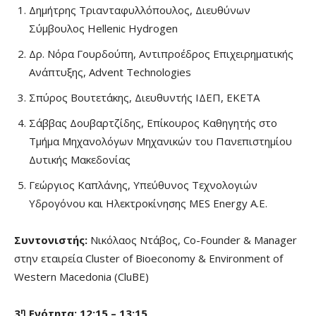
Δημήτρης Τριανταφυλλόπουλος, Διευθύνων
Σύμβουλος Hellenic Hydrogen
Δρ. Νόρα Γουρδούπη, Αντιπροέδρος Επιχειρηματικής
Ανάπτυξης, Advent Technologies
Σπύρος Βουτετάκης, Διευθυντής ΙΔΕΠ, ΕΚΕΤΑ
Σάββας Δουβαρτζίδης, Επίκουρος Καθηγητής στο
Τμήμα Μηχανολόγων Μηχανικών του Πανεπιστημίου
Δυτικής Μακεδονίας
Γεώργιος Καπλάνης, Υπεύθυνος Τεχνολογιών
Υδρογόνου και Ηλεκτροκίνησης MES Energy Α.Ε.
Συντονιστής
:
Νικόλαος Ντάβος, Co-Founder & Manager
στην εταιρεία Cluster of Bioeconomy & Environment of
Western Macedonia (CluBE)
η
3
Ενότητα: 12:
15
–
13
:
15