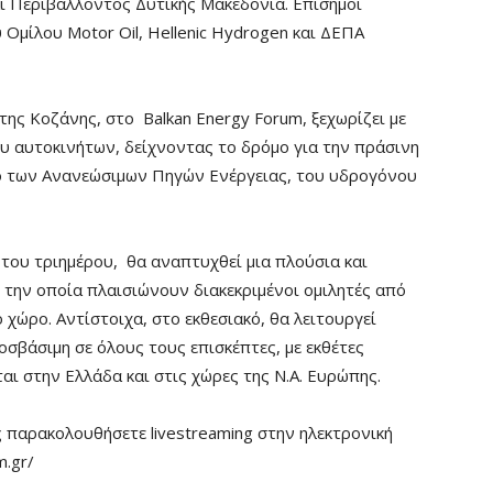
αι Περιβάλλοντος Δυτικής Μακεδονία. Επίσημοι
υ Ομίλου Motor Oil, Hellenic Hydrogen και ΔΕΠΑ
ς Κοζάνης, στο Balkan Energy Forum, ξεχωρίζει με
ου αυτοκινήτων, δείχνοντας το δρόμο για την πράσινη
άδο των Ανανεώσιμων Πηγών Ενέργειας, του υδρογόνου
 του τριημέρου, θα αναπτυχθεί μια πλούσια και
 την οποία πλαισιώνουν διακεκριμένοι ομιλητές από
ό χώρο. Αντίστοιχα, στο εκθεσιακό, θα λειτουργεί
σβάσιμη σε όλους τους επισκέπτες, με εκθέτες
αι στην Ελλάδα και στις χώρες της Ν.Α. Ευρώπης.
ς παρακολουθήσετε livestreaming στην ηλεκτρονική
m.gr/