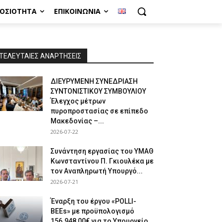
ΜΟΣΙΌΤΗΤΑ
ΕΠΙΚΟΙΝΩΝΊΑ
ΤΕΛΕΥΤΑΙΕΣ ΑΝΑΡΤΗΣΕΙΣ
ΔΙΕΥΡΥΜΕΝΗ ΣΥΝΕΔΡΙΑΣΗ
ΣΥΝΤΟΝΙΣΤΙΚΟΥ ΣΥΜΒΟΥΛΙΟΥ
Έλεγχος μέτρων
πυροπροστασίας σε επίπεδο
Μακεδονίας –...
2026-07-22
Συνάντηση εργασίας του ΥΜΑΘ
Κωνσταντίνου Π. Γκιουλέκα με
τον Αναπληρωτή Υπουργό...
2026-07-21
Έναρξη του έργου «POLLI-
BEEs» με προϋπολογισμό
156.948,00€ για το Υπουργείο