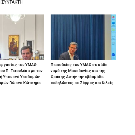
Ν ΣΥΝΤΑΚΤΗ
 εργασίας του ΥΜΑΘ
Περιοδείες του ΥΜΑΘ σε κάθε
ου Π. Γκιουλέκα με τον
νομό της Μακεδονίας και της
ή Υπουργό Υποδομών
Θράκης Αυτήν την εβδομάδα
ορών Γιώργο Κώτσηρα
εκδηλώσεις σε Σέρρες και Κιλκίς