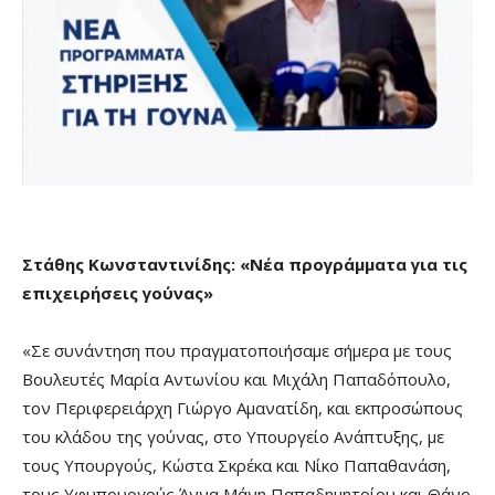
Στάθης Κωνσταντινίδης: «Νέα προγράμματα για τις
επιχειρήσεις γούνας»
«Σε συνάντηση που πραγματοποιήσαμε σήμερα με τους
Βουλευτές Μαρία Αντωνίου και Μιχάλη Παπαδόπουλο,
τον Περιφερειάρχη Γιώργο Αμανατίδη, και εκπροσώπους
του κλάδου της γούνας, στο Υπουργείο Ανάπτυξης, με
τους Υπουργούς, Κώστα Σκρέκα και Νίκο Παπαθανάση,
τους Υφυπουργούς Άννα Μάνη Παπαδημητρίου και Θάνο