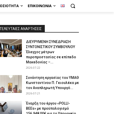
ΜΟΣΙΌΤΗΤΑ
ΕΠΙΚΟΙΝΩΝΊΑ
ΤΕΛΕΥΤΑΙΕΣ ΑΝΑΡΤΗΣΕΙΣ
ΔΙΕΥΡΥΜΕΝΗ ΣΥΝΕΔΡΙΑΣΗ
ΣΥΝΤΟΝΙΣΤΙΚΟΥ ΣΥΜΒΟΥΛΙΟΥ
Έλεγχος μέτρων
πυροπροστασίας σε επίπεδο
Μακεδονίας –...
2026-07-22
Συνάντηση εργασίας του ΥΜΑΘ
Κωνσταντίνου Π. Γκιουλέκα με
τον Αναπληρωτή Υπουργό...
2026-07-21
Έναρξη του έργου «POLLI-
BEEs» με προϋπολογισμό
156.948,00€ για το Υπουργείο