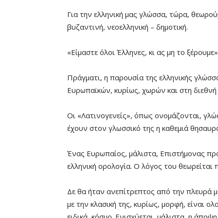
Για την ελληνική μας γλώσσα, τώρα, θεωρού
βυζαντινή, νεοελληνική – δημοτική.
«Είμαστε όλοι Έλληνες, κι ας μη το ξέρουμε»
Πράγματι, η παρουσία της ελληνικής γλώσ
Ευρωπαϊκών, κυρίως, χωρών και στη διεθνή 
Οι «Λατινογενείς», όπως ονομάζονται, γλώ
έχουν στον γλωσσικό της η καθεμιά θησαυρό
Ένας Ευρωπαίος, μάλιστα, Επιστήμονας προ
ελληνική ορολογία. Ο λόγος του θεωρείται π
Δε θα ήταν ανεπίτρεπτος από την πλευρά μ
με την κλασική της, κυρίως, μορφή, είναι ο
ειδικά, κόσμο. Ενισχύεται, μάλιστα, η άποψ