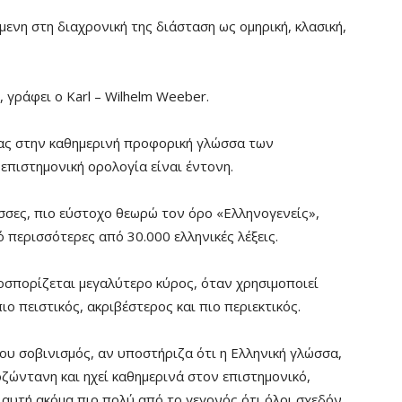
μενη στη διαχρονική της διάσταση ως ομηρική, κλασική,
, γράφει ο Karl – Wilhelm Weeber.
σας στην καθημερινή προφορική γλώσσα των
επιστημονική ορολογία είναι έντονη.
σσες, πιο εύστοχο θεωρώ τον όρο «Ελληνογενείς»,
 περισσότερες από 30.000 ελληνικές λέξεις.
σπορίζεται μεγαλύτερο κύρος, όταν χρησιμοποιεί
ιο πειστικός, ακριβέστερος και πιο περιεκτικός.
ου σοβινισμός, αν υποστήριζα ότι η Ελληνική γλώσσα,
λοζώντανη και ηχεί καθημερινά στον επιστημονικό,
η αυτή ακόμα πιο πολύ από το γεγονός ότι όλοι σχεδόν