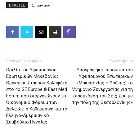
ΕΤΙΚΕΤΕΣ
Σημαντικά
Προηγούμενο άρθρο
Επόμενο άρθρο
Ομιλία του Υφυπουργού
Υπογράφηκε παρουσία του
Εσωτερικών Μακεδονίας
Υφυπουργού Εσωτερικών
Θράκης κ. Σταύρου Καλαφάτη
(Μακεδονίας – Θράκης) το
στο 4o SE Europe & East Med
Μνημόνιο Συνεργασίας για τη
Forum που διοργανώνουν το
διασύνδεση του Σέιχ Σου με
Οικονομικό Φόρουμ των
την πόλη της Θεσσαλονίκης»
Δελφών, η Καθημερινή και το
Ελληνο-Αμερικανικό
Συμβούλιο Ηγεσίας