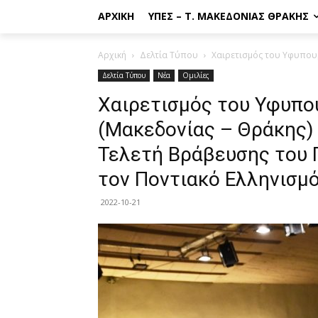
ΑΡΧΙΚΉ
ΥΠΕΣ – Τ. ΜΑΚΕΔΟΝΊΑΣ ΘΡΆΚΗΣ
Αρχική
Δελτία Τύπου
Χαιρετισμός του Υφυπουρ
Δελτία Τύπου
Νέα
Ομιλίες
Χαιρετισμός του Υφυπ
(Μακεδονίας – Θράκης)
Τελετή Βράβευσης του 
τον Ποντιακό Ελληνισμ
2022-10-21