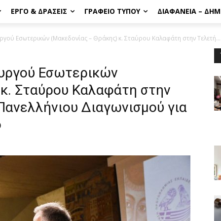
ΈΡΓΟ & ΔΡΆΣΕΙΣ
ΓΡΑΦΕΊΟ ΤΎΠΟΥ
ΔΙΑΦΆΝΕΙΑ – ΔΗ
γού Εσωτερικών (Μακεδονίας – Θράκης) κ. Σταύρου Καλαφάτη στην Τελετή...
ουργού Εσωτερικών
 κ. Σταύρου Καλαφάτη στην
Πανελλήνιου Διαγωνισμού για
ό