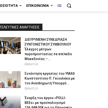
ΜΟΣΙΌΤΗΤΑ
ΕΠΙΚΟΙΝΩΝΊΑ
ΤΕΛΕΥΤΑΙΕΣ ΑΝΑΡΤΗΣΕΙΣ
ΔΙΕΥΡΥΜΕΝΗ ΣΥΝΕΔΡΙΑΣΗ
ΣΥΝΤΟΝΙΣΤΙΚΟΥ ΣΥΜΒΟΥΛΙΟΥ
Έλεγχος μέτρων
πυροπροστασίας σε επίπεδο
Μακεδονίας –...
2026-07-22
Συνάντηση εργασίας του ΥΜΑΘ
Κωνσταντίνου Π. Γκιουλέκα με
τον Αναπληρωτή Υπουργό...
2026-07-21
Έναρξη του έργου «POLLI-
BEEs» με προϋπολογισμό
156.948,00€ για το Υπουργείο