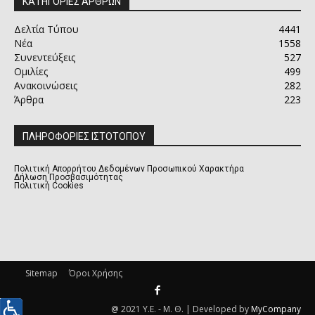
ΚΑΤΗΓΟΡΙΕΣ ΑΡΘΡΩΝ
Δελτία Τύπου
4441
Νέα
1558
Συνεντεύξεις
527
Ομιλίες
499
Ανακοινώσεις
282
Άρθρα
223
ΠΛΗΡΟΦΟΡΙΕΣ ΙΣΤΟΤΟΠΟΥ
Πολιτική Απορρήτου Δεδομένων Προσωπικού Χαρακτήρα
Δήλωση Προσβασιμότητας
Πολιτική Cookies
Sitemap
Όροι Χρήσης
@ 2021 Υ.Ε. - Μ. Θ. | Developed by
MyCompany