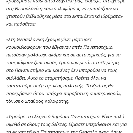
κρυβόμαστε πίσω απ΄το δάχτυλό μας. Θυμίζω, ότι έχουμε
στη Θεσσαλονίκη κουκουλοφόρους να εμποδίζουν να
χτιστούν βιβλιοθήκες μέσα στα εκπαιδευτικά ιδρύματα»
και πρόσθεσε:
«Στη Θεσσαλονίκη έχουμε γίνει μάρτυρες
κουκουλοφόρων που έβγαιναν απ΄το Πανεπιστήμιο,
πετούσαν μολότοφ, ακόμα και σε αστυνομικούς, για να
τους κάψουν ζωντανούς, έμπαιναν μετά, στα 50 μέτρα,
στο Πανεπιστήμιο και κανένας δεν μπορούσε να τους
συλλάβει. Αυτό το σταματήσαμε. Πρέπει όλοι να
ταυτιστούμε υπέρ της νέας πολιτικής. Το Κράτος θα
παρεμβαίνει όπου υπάρχει παραβατική συμπεριφορά»,
τόνισε ο Σταύρος Καλαφάτης.
«Τιμούμε τα ελληνικά δημόσια Πανεπιστήμια. Είναι πολύ
υψηλά σε όλους τους δείκτες. Είμαστε υπερήφανοι και για
το Αριστοτέλειο Πανεπιστήμιο της Θεσσαλονίκης, όπως