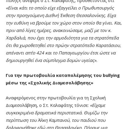
πόλης»,
ανέφερε ο Στ. Καλαφάτης, προσθέτοντας ότι
«Είναι κάτι το οποίο είχε εξαγγείλει ο Πρωθυπουργός
στην προηγούμενη Διεθνή Έκθεση Θεσσαλονίκης. Είχα
την ευθύνη να βρούμε τον χώρο στον οποίο θα γίνει. Και,
πριν από λίγες ημέρες, ανακοινώσαμε, μαζί με τον κ.
Χαρδαλιά, που έχει την αρμοδιότητα για τα στρατόπεδα
ότι θα χωροθετηθεί στο πρώην στρατόπεδο Καρατάσιου,
απέναντι απ΄το 424 και το Παπαγεωργίου έτσι ώστε να
δημιουργηθεί ένα σύμπλεγμα δομών υγείας».
Για την πρωτοβουλία καταπολέμησης του bullying
μέσω της «Σχολικής Διαμεσολάβησης»
Αναφερόμενος στην πρωτοβουλία για τη Σχολική
Διαμεσολάβηση, ο Στ. Καλαφάτης τόνισε:
«Είχαμε
συγκεκριμένα δραματικά περιστατικά. Θυμίζω την
περίπτωση του Άλκη Καμπανού, του παιδιού που
δολοφονήθηκε εδώ στη Θεσσαλονίκη. Πήραμε μια