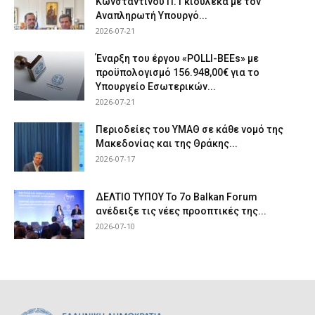
Κωνσταντίνου Π. Γκιουλέκα με τον
Αναπληρωτή Υπουργό...
2026-07-21
Έναρξη του έργου «POLLI-BEEs» με
προϋπολογισμό 156.948,00€ για το
Υπουργείο Εσωτερικών...
2026-07-21
Περιοδείες του ΥΜΑΘ σε κάθε νομό της
Μακεδονίας και της Θράκης...
2026-07-17
ΔΕΛΤΙΟ ΤΥΠΟΥ Το 7ο Balkan Forum
ανέδειξε τις νέες προοπτικές της...
2026-07-10