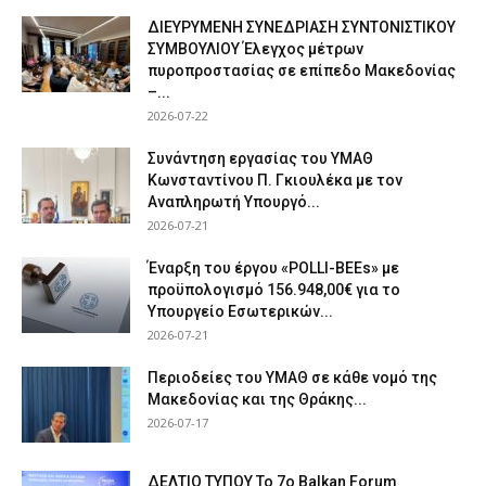
ΔΙΕΥΡΥΜΕΝΗ ΣΥΝΕΔΡΙΑΣΗ ΣΥΝΤΟΝΙΣΤΙΚΟΥ
ΣΥΜΒΟΥΛΙΟΥ Έλεγχος μέτρων
πυροπροστασίας σε επίπεδο Μακεδονίας
–...
2026-07-22
Συνάντηση εργασίας του ΥΜΑΘ
Κωνσταντίνου Π. Γκιουλέκα με τον
Αναπληρωτή Υπουργό...
2026-07-21
Έναρξη του έργου «POLLI-BEEs» με
προϋπολογισμό 156.948,00€ για το
Υπουργείο Εσωτερικών...
2026-07-21
Περιοδείες του ΥΜΑΘ σε κάθε νομό της
Μακεδονίας και της Θράκης...
2026-07-17
ΔΕΛΤΙΟ ΤΥΠΟΥ Το 7ο Balkan Forum