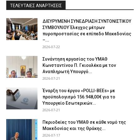
ΤΕΛΕΥΤΑΙΕΣ ΑΝΑΡΤΗΣΕΙΣ
ΔΙΕΥΡΥΜΕΝΗ ΣΥΝΕΔΡΙΑΣΗ ΣΥΝΤΟΝΙΣΤΙΚΟΥ
ΣΥΜΒΟΥΛΙΟΥ Έλεγχος μέτρων
πυροπροστασίας σε επίπεδο Μακεδονίας
–...
2026-07-22
Συνάντηση εργασίας του ΥΜΑΘ
Κωνσταντίνου Π. Γκιουλέκα με τον
Αναπληρωτή Υπουργό...
2026-07-21
Έναρξη του έργου «POLLI-BEEs» με
προϋπολογισμό 156.948,00€ για το
Υπουργείο Εσωτερικών...
2026-07-21
Περιοδείες του ΥΜΑΘ σε κάθε νομό της
Μακεδονίας και της Θράκης...
2026-07-17