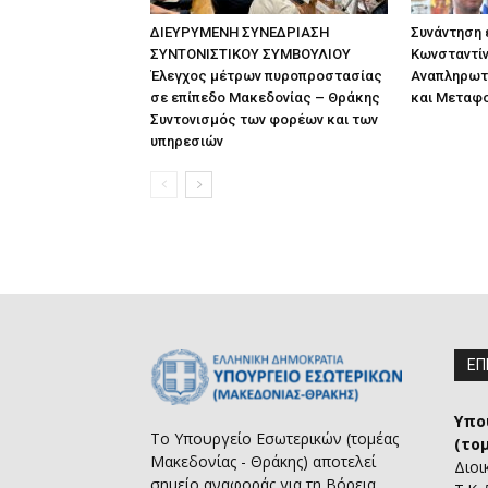
ΔΙΕΥΡΥΜΕΝΗ ΣΥΝΕΔΡΙΑΣΗ
Συνάντηση
ΣΥΝΤΟΝΙΣΤΙΚΟΥ ΣΥΜΒΟΥΛΙΟΥ
Κωνσταντίν
Έλεγχος μέτρων πυροπροστασίας
Αναπληρωτ
σε επίπεδο Μακεδονίας – Θράκης
και Μεταφ
Συντονισμός των φορέων και των
υπηρεσιών
ΕΠ
Υπο
Το Υπουργείο Εσωτερικών (τομέας
(το
Μακεδονίας - Θράκης) αποτελεί
Διοι
σημείο αναφοράς για τη Βόρεια