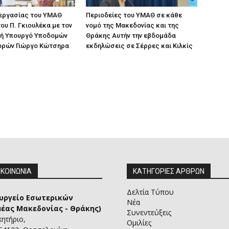
 εργασίας του ΥΜΑΘ
Περιοδείες του ΥΜΑΘ σε κάθε
ου Π. Γκιουλέκα με τον
νομό της Μακεδονίας και της
ή Υπουργό Υποδομών
Θράκης Αυτήν την εβδομάδα
ορών Γιώργο Κώτσηρα
εκδηλώσεις σε Σέρρες και Κιλκίς
ΙΚΟΙΝΩΝΙΑ
ΚΑΤΗΓΟΡΙΕΣ ΑΡΘΡΩΝ
Δελτία Τύπου
υργείο Εσωτερικών
Νέα
μέας Μακεδονίας - Θράκης)
Συνεντεύξεις
κητήριο,
Ομιλίες