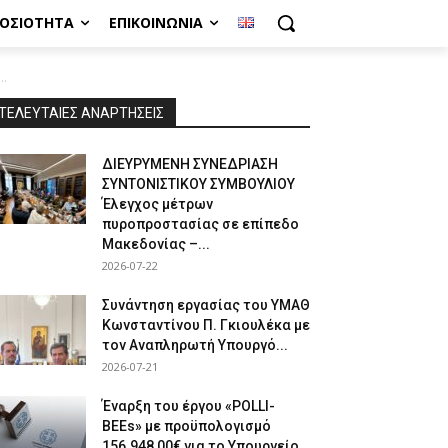
ΜΟΣΙΌΤΗΤΑ
ΕΠΙΚΟΙΝΩΝΊΑ
..
ΤΕΛΕΥΤΑΙΕΣ ΑΝΑΡΤΗΣΕΙΣ
ΔΙΕΥΡΥΜΕΝΗ ΣΥΝΕΔΡΙΑΣΗ
ΣΥΝΤΟΝΙΣΤΙΚΟΥ ΣΥΜΒΟΥΛΙΟΥ
Έλεγχος μέτρων
πυροπροστασίας σε επίπεδο
Μακεδονίας –...
2026-07-22
Συνάντηση εργασίας του ΥΜΑΘ
Κωνσταντίνου Π. Γκιουλέκα με
τον Αναπληρωτή Υπουργό...
2026-07-21
Έναρξη του έργου «POLLI-
BEEs» με προϋπολογισμό
156.948,00€ για το Υπουργείο