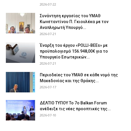
2026-07-22
Συνάντηση εργασίας του ΥΜΑΘ
Κωνσταντίνου Π. Γκιουλέκα με τον
Αναπληρωτή Υπουργό...
2026-07-21
Έναρξη του έργου «POLLI-BEEs» με
προϋπολογισμό 156.948,00€ για το
Υπουργείο Εσωτερικών...
2026-07-21
Περιοδείες του ΥΜΑΘ σε κάθε νομό της
Μακεδονίας και της Θράκης...
2026-07-17
ΔΕΛΤΙΟ ΤΥΠΟΥ Το 7ο Balkan Forum
ανέδειξε τις νέες προοπτικές της...
2026-07-10