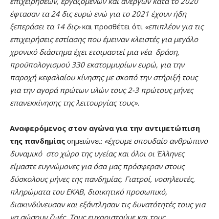
επιχειρήσεων, εργαζομένων και ανέργων κατά το 2020
έφτασαν τα 24 δις ευρώ ενώ για το 2021 έχουν ήδη
ξεπεράσει τα 14 δις»
και προσθέτει ότι
«επιπλέον για τις
επιχειρήσεις εστίασης που έμειναν κλειστές για μεγάλο
χρονικό διάστημα έχει ετοιμαστεί μια νέα δράση,
προϋπολογισμού 330 εκατομμυρίων ευρώ, για την
παροχή κεφαλαίου κίνησης με σκοπό την στήριξή τους
για την αγορά πρώτων υλών τους 2-3 πρώτους μήνες
επανεκκίνησης της λειτουργίας τους».
Αναφερόμενος στον αγώνα για την
αντιμετώπιση
της
πανδημίας
σημειώνει:
«έχουμε σπουδαίο ανθρώπινο
δυναμικό στο χώρο της υγείας και όλοι οι Έλληνες
είμαστε ευγνώμονες για όσα μας πρόσφεραν στους
δύσκολους μήνες της πανδημίας. Γιατροί, νοσηλευτές,
πληρώματα του ΕΚΑΒ, διοικητικό προσωπικό,
διακινδύνευσαν και εξάντλησαν τις δυνατότητές τους για
να σώσουν ζωές. Τους ευχαριστούμε και τους