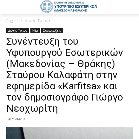
Αρχική
Δελτία Τύπου
Δελτία Τύπου
Νέα
Συνεντεύξεις
Συνέντευξη του
Υφυπουργού Εσωτερικών
(Μακεδονίας – Θράκης)
Σταύρου Καλαφάτη στην
εφημερίδα «Karfitsa» και
τον δημοσιογράφο Γιώργο
Νεοχωρίτη
2021-04-18