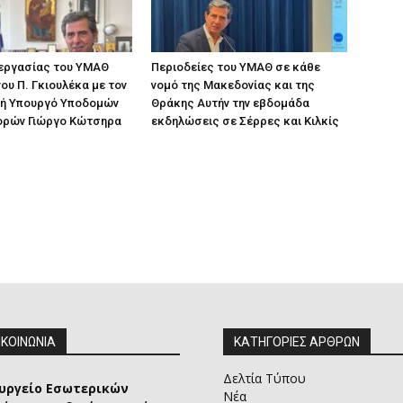
 εργασίας του ΥΜΑΘ
Περιοδείες του ΥΜΑΘ σε κάθε
ου Π. Γκιουλέκα με τον
νομό της Μακεδονίας και της
ή Υπουργό Υποδομών
Θράκης Αυτήν την εβδομάδα
ορών Γιώργο Κώτσηρα
εκδηλώσεις σε Σέρρες και Κιλκίς
ΙΚΟΙΝΩΝΙΑ
ΚΑΤΗΓΟΡΙΕΣ ΑΡΘΡΩΝ
Δελτία Τύπου
υργείο Εσωτερικών
Νέα