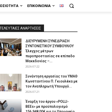
ΜΟΣΙΌΤΗΤΑ
ΕΠΙΚΟΙΝΩΝΊΑ
ΤΕΛΕΥΤΑΙΕΣ ΑΝΑΡΤΗΣΕΙΣ
ΔΙΕΥΡΥΜΕΝΗ ΣΥΝΕΔΡΙΑΣΗ
ΣΥΝΤΟΝΙΣΤΙΚΟΥ ΣΥΜΒΟΥΛΙΟΥ
Έλεγχος μέτρων
πυροπροστασίας σε επίπεδο
Μακεδονίας –...
2026-07-22
Συνάντηση εργασίας του ΥΜΑΘ
Κωνσταντίνου Π. Γκιουλέκα με
τον Αναπληρωτή Υπουργό...
2026-07-21
Έναρξη του έργου «POLLI-
BEEs» με προϋπολογισμό
156.948,00€ για το Υπουργείο