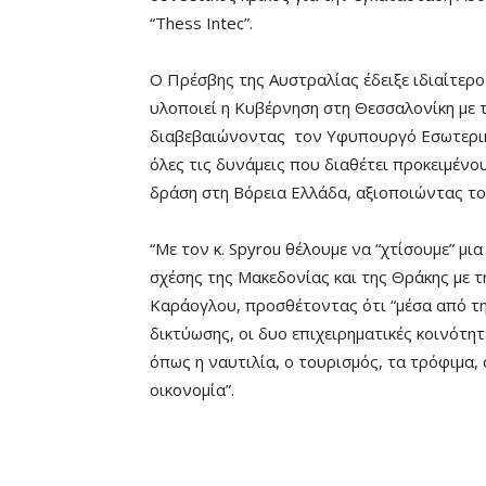
“Thess Intec”.
Ο Πρέσβης της Αυστραλίας έδειξε ιδιαίτερ
υλοποιεί η Κυβέρνηση στη Θεσσαλονίκη με 
διαβεβαιώνοντας τον Υφυπουργό Εσωτερικ
όλες τις δυνάμεις που διαθέτει προκειμένο
δράση στη Βόρεια Ελλάδα, αξιοποιώντας τ
“Με τον κ. Spyrou θέλουμε να “χτίσουμε” μι
σχέσης της Μακεδονίας και της Θράκης με τ
Καράογλου, προσθέτοντας ότι “μέσα από τ
δικτύωσης, οι δυο επιχειρηματικές κοινότ
όπως η ναυτιλία, ο τουρισμός, τα τρόφιμα, 
οικονομία”.