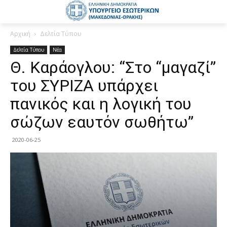
Αρχική
Δελτία Τύπου
Δελτία Τύπου
Νέα
Θ. Καράογλου: “Στο “μαγαζί”
του ΣΥΡΙΖΑ υπάρχει
πανικός και η λογική του
σώζων εαυτόν σωθήτω”
2020-06-25