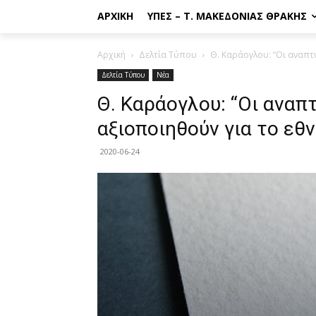
ΑΡΧΙΚΉ
ΥΠΕΣ – Τ. ΜΑΚΕΔΟΝΊΑΣ ΘΡΆΚΗΣ
Αρχική
Δελτία Τύπου
Θ. Καράογλου: “Οι αναπτ
Δελτία Τύπου
Νέα
Θ. Καράογλου: “Οι αναπ
αξιοποιηθούν για το εθ
2020-06-24