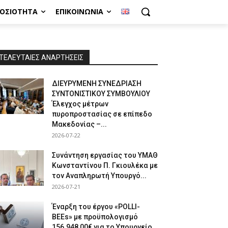
ΜΟΣΙΌΤΗΤΑ
ΕΠΙΚΟΙΝΩΝΊΑ
ΤΕΛΕΥΤΑΙΕΣ ΑΝΑΡΤΗΣΕΙΣ
ΔΙΕΥΡΥΜΕΝΗ ΣΥΝΕΔΡΙΑΣΗ
ΣΥΝΤΟΝΙΣΤΙΚΟΥ ΣΥΜΒΟΥΛΙΟΥ
Έλεγχος μέτρων
πυροπροστασίας σε επίπεδο
Μακεδονίας –...
2026-07-22
Συνάντηση εργασίας του ΥΜΑΘ
Κωνσταντίνου Π. Γκιουλέκα με
τον Αναπληρωτή Υπουργό...
2026-07-21
Έναρξη του έργου «POLLI-
BEEs» με προϋπολογισμό
156.948,00€ για το Υπουργείο