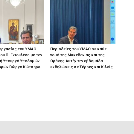
 εργασίας του ΥΜΑΘ
Περιοδείες του ΥΜΑΘ σε κάθε
ου Π. Γκιουλέκα με τον
νομό της Μακεδονίας και της
ή Υπουργό Υποδομών
Θράκης Αυτήν την εβδομάδα
ορών Γιώργο Κώτσηρα
εκδηλώσεις σε Σέρρες και Κιλκίς