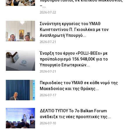
πυροπροστασίας σε επίπεδο Μακεδονίας
–...
2026-07-22
Συνάντηση εργασίας του ΥΜΑΘ
Κωνσταντίνου Π. Γκιουλέκα με τον
Αναπληρωτή Υπουργό...
2026-07-21
Έναρξη του έργου «POLLI-BEEs» με
προϋπολογισμό 156.948,00€ για το
Υπουργείο Εσωτερικών...
2026-07-21
Περιοδείες του ΥΜΑΘ σε κάθε νομό της
Μακεδονίας και της Θράκης...
2026-07-17
ΔΕΛΤΙΟ ΤΥΠΟΥ Το 7ο Balkan Forum
ανέδειξε τις νέες προοπτικές της...
2026-07-10