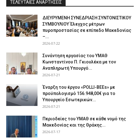
ΤΕΛΕΥΤΑΙΕΣ ΑΝΑΡΤΗΣΕΙΣ
ΔΙΕΥΡΥΜΕΝΗ ΣΥΝΕΔΡΙΑΣΗ ΣΥΝΤΟΝΙΣΤΙΚΟΥ
ΣΥΜΒΟΥΛΙΟΥ Έλεγχος μέτρων
πυροπροστασίας σε επίπεδο Μακεδονίας
–...
2026-07-22
Συνάντηση εργασίας του ΥΜΑΘ
Κωνσταντίνου Π. Γκιουλέκα με τον
Αναπληρωτή Υπουργό...
2026-07-21
Έναρξη του έργου «POLLI-BEEs» με
προϋπολογισμό 156.948,00€ για το
Υπουργείο Εσωτερικών...
2026-07-21
Περιοδείες του ΥΜΑΘ σε κάθε νομό της
Μακεδονίας και της Θράκης...
2026-07-17