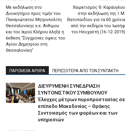
Με εκδήλωση στο
Χαιρετισμός Θ. Καράογλου
Διοικητήριο προς τιμήν του
στην εκδήλωση της Ι. Μ.
Παναγιώτατου Μητροπολίτη
Βατοπαιδίου για τα 60 χρόνια
Θεσσαλονίκης κ.κ. Άνθιμοu
από την εκδημία του Ιωσήφ
και του Ιερού Κλήρου έληξε η
τον Ησυχαστή (16-12-2019)
έκθεση “Σύγχρονες όψεις του
Αγίου Δημητρίου στη
Θεσσαλονίκη”
ΠΑΡΟΜΟΙΑ ΑΡΘΡΑ
ΠΕΡΙΣΣΟΤΕΡΑ ΑΠΟ ΤΟΝ ΣΥΝΤΑΚΤΗ
ΔΙΕΥΡΥΜΕΝΗ ΣΥΝΕΔΡΙΑΣΗ
ΣΥΝΤΟΝΙΣΤΙΚΟΥ ΣΥΜΒΟΥΛΙΟΥ
Έλεγχος μέτρων πυροπροστασίας σε
επίπεδο Μακεδονίας – Θράκης
Συντονισμός των φορέων και των
υπηρεσιών