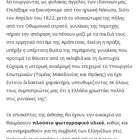
λειτουργώντας ως φύλακας άγγελος των ιδανικών μας.
Επιλέξαμε να ξεκινήσουμε από την ηρωική Νάουσα, διότι
τον Απρίλιο του 1822, μετά το ολοκαύτωμα της πόλης
από τον Οθωμανικό στρατό, γυναίκες της περιοχής
πήραν την απόφαση να πέσουν μαζί με τα παιδιά τους
στο ορμητικό ποτάμι της Αράπιτσας. Εκείνη η πράξη,
υπήρξε η υπέρτατη θυσία της περήφανης γυναίκας που
προτιμά το θάνατο από τη σκλαβιά και τη δυστυχία.
Εύχομαι η ιστορική αναδρομή που επιχειρεί το Υπουργείο
Εσωτερικών (Τομέας Μακεδονίας και Θράκης) να έχει
έντονο διδακτικό χαρακτήρα, υπενθυμίζοντας σε όλους
τους συμπατριώτες μας ότι η Ελλάδα χρωστάει πολλά
στις γυναίκες της”.
Οι επισκέπτες της έκθεσης θα έχουν την ευκαιρία να
θαυμάσουν
πλούσιο φωτογραφικό υλικό
, καθώς και
να ενημερωθούν για τη συμβολή των Ελληνίδων στις
πολεμικές αναμετρήσεις μέσα από κείμενα έγκυρων