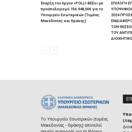
Έναρξη του έργου «POLLI-BEEs» με
ΕΠΙΛΟΓΗ Ε
προϋπολογισμό 156.948,00€ για το
ΥΠΟΨΗΦΙΩΝ 
Υπουργείο Εσωτερικών (Τομέας
2024 ΠΡΟΣ
Μακεδονίας και Θράκης)
ΕΝΔΙΑΦΕΡΟ
ΤΩΝ ΘΕΣΕΩ
ΤΟΥ ΑΝΤΙΠ
ΔΙΟΙΚΗΤΙΚΟ
ΕΠ
Υπο
Το Υπουργείο Εσωτερικών (τομέας
(το
Μακεδονίας - Θράκης) αποτελεί
Διοι
σημείο αναφοράς για τη Βόρεια