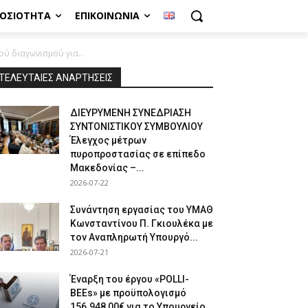
ΜΟΣΙΌΤΗΤΑ
ΕΠΙΚΟΙΝΩΝΊΑ
ύ διαγωνισμού για...
ΤΕΛΕΥΤΑΙΕΣ ΑΝΑΡΤΗΣΕΙΣ
ΔΙΕΥΡΥΜΕΝΗ ΣΥΝΕΔΡΙΑΣΗ
ΣΥΝΤΟΝΙΣΤΙΚΟΥ ΣΥΜΒΟΥΛΙΟΥ
Έλεγχος μέτρων
πυροπροστασίας σε επίπεδο
Μακεδονίας –...
2026-07-22
Συνάντηση εργασίας του ΥΜΑΘ
Κωνσταντίνου Π. Γκιουλέκα με
τον Αναπληρωτή Υπουργό...
2026-07-21
Έναρξη του έργου «POLLI-
BEEs» με προϋπολογισμό
156.948,00€ για το Υπουργείο