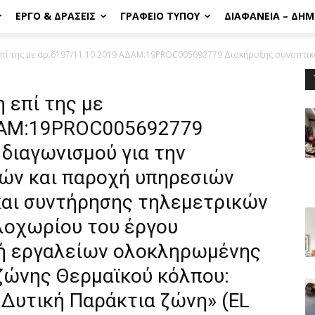
ΈΡΓΟ & ΔΡΆΣΕΙΣ
ΓΡΑΦΕΊΟ ΤΎΠΟΥ
ΔΙΑΦΆΝΕΙΑ – ΔΗ
πί της με αρ.6197/11.10.2019 ΑΔΑΜ:19PROC005692779 Διακήρυξης συνοπτικο
 επί της με
ΔΑΜ:19PROC005692779
διαγωνισμού για την
ών και παροχή υπηρεσιών
αι συντήρησης τηλεμετρικών
λοχωρίου του έργου
γή εργαλείων ολοκληρωμένης
 ζώνης Θερμαϊκού κόλπου:
 Δυτική Παράκτια ζώνη» (EL