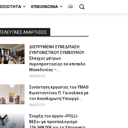
ΜΟΣΙΌΤΗΤΑ
ΕΠΙΚΟΙΝΩΝΊΑ
ΤΕΛΕΥΤΑΙΕΣ ΑΝΑΡΤΗΣΕΙΣ
ΔΙΕΥΡΥΜΕΝΗ ΣΥΝΕΔΡΙΑΣΗ
ΣΥΝΤΟΝΙΣΤΙΚΟΥ ΣΥΜΒΟΥΛΙΟΥ
Έλεγχος μέτρων
πυροπροστασίας σε επίπεδο
Μακεδονίας –...
2026-07-22
Συνάντηση εργασίας του ΥΜΑΘ
Κωνσταντίνου Π. Γκιουλέκα με
τον Αναπληρωτή Υπουργό...
2026-07-21
Έναρξη του έργου «POLLI-
BEEs» με προϋπολογισμό
156.948,00€ για το Υπουργείο