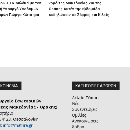
ου Π. Γκιουλέκα με τον
νομό της Μακεδονίας και της
ή Υπουργό Υποδομών
Θράκης Αυτήν την εβδομάδα
ορών Γιώργο Κώτσηρα
εκδηλώσεις σε Σέρρες και Κιλκίς
ΙΚΟΙΝΩΝΙΑ
ΚΑΤΗΓΟΡΙΕΣ ΑΡΘΡΩΝ
Δελτία Τύπου
υργείο Εσωτερικών
Νέα
μέας Μακεδονίας - Θράκης)
Συνεντεύξεις
κητήριο,
Ομιλίες
 54123, Θεσσαλονίκη
Ανακοινώσεις
l:
info@mathra.gr
Άρθρα