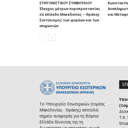
ΣΥΝΤΟΝΙΣΤΙΚΟΥ ΣΥΜΒΟΥΛΙΟΥ
Κωνσταντίν
Έλεγχος μέτρων πυροπροστασίας
Αναπληρωτ
σε επίπεδο Μακεδονίας – Θράκης
και Μεταφ
Συντονισμός των φορέων και των
υπηρεσιών
ΕΠ
Υπο
Το Υπουργείο Εσωτερικών (τομέας
(το
Μακεδονίας - Θράκης) αποτελεί
Διοι
σημείο αναφοράς για τη Βόρεια
Τ.Κ.
Ελλάδα δίνοντας της τη
Emai
δυνατότητα να αποκτήσει φωνή