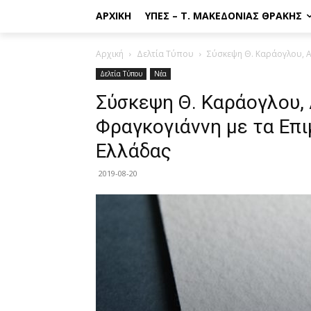
ΑΡΧΙΚΉ
ΥΠΕΣ – Τ. ΜΑΚΕΔΟΝΊΑΣ ΘΡΆΚΗΣ
Αρχική
Δελτία Τύπου
Σύσκεψη Θ. Καράογλου, Α.
Δελτία Τύπου
Νέα
Σύσκεψη Θ. Καράογλου, 
Φραγκογιάννη με τα Επι
Ελλάδας
2019-08-20