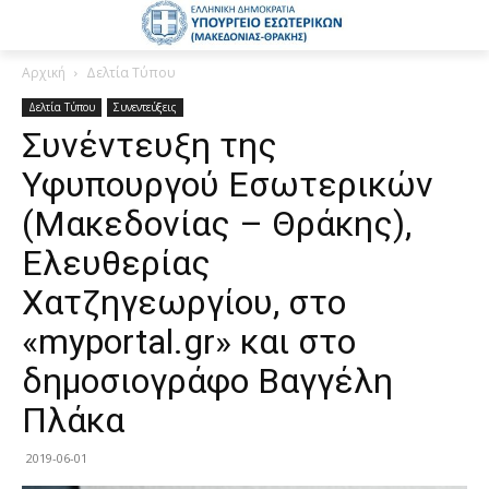
Αρχική
Δελτία Τύπου
Δελτία Τύπου
Συνεντεύξεις
Συνέντευξη της
Υφυπουργού Εσωτερικών
(Μακεδονίας – Θράκης),
Ελευθερίας
Χατζηγεωργίου, στο
«myportal.gr» και στο
δημοσιογράφο Βαγγέλη
Πλάκα
2019-06-01