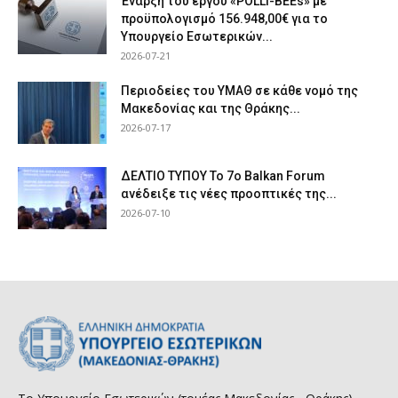
Έναρξη του έργου «POLLI-BEEs» με
προϋπολογισμό 156.948,00€ για το
Υπουργείο Εσωτερικών...
2026-07-21
Περιοδείες του ΥΜΑΘ σε κάθε νομό της
Μακεδονίας και της Θράκης...
2026-07-17
ΔΕΛΤΙΟ ΤΥΠΟΥ Το 7ο Balkan Forum
ανέδειξε τις νέες προοπτικές της...
2026-07-10