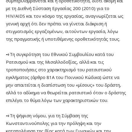
συμπεριλαμβάνεται και η οροθετικότητα, διότι ακόμη και
με τη Διεθνή Σύσταση Εργασίας 200 (2010) για το
HIV/AIDS και τον κόσμο της εργασίας, αναγνωρίζεται ως
γενική αρχή ότι δεν πρέπει να γίνεται διάκριση ή
στιγματισμός εργαζομένων, αιτούντων εργασία, λόγω
της πραγματικής ή υποτιθέμενης οροθετικότητάς τους.
➺Τη συγκρότηση του Εθνικού Συμβουλίου κατά του
Ρατσισμού και της Μισαλλοδοξίας, αλλά και τις
τροποποιήσεις στο χαρακτηρισμό του ρατσιστικού
εγκλήματος (άρθρο 81Α του Ποινικού Κώδικα) ώστε να
μην απαιτείται η διαπίστωση του «μίσους» του δράστη,
αλλά το αδίκημα να θεωρείται ρατσιστικό όταν ο δράστης
επιλέγει το θύμα λόγω των χαρακτηριστικών του.
➺Τη ψήφιση νόμου, για τη Σύμβαση της
Κωνσταντινούπολης για την πρόληψη και την
καταπολέμηση της βίας κατά των Γυναικών και την