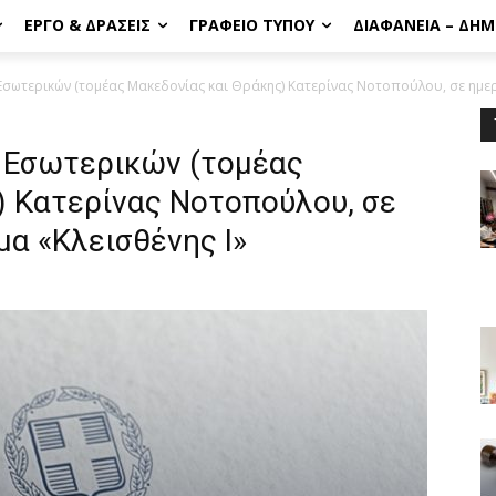
ΈΡΓΟ & ΔΡΆΣΕΙΣ
ΓΡΑΦΕΊΟ ΤΎΠΟΥ
ΔΙΑΦΆΝΕΙΑ – ΔΗ
σωτερικών (τομέας Μακεδονίας και Θράκης) Κατερίνας Νοτοπούλου, σε ημερ
 Εσωτερικών (τομέας
) Κατερίνας Νοτοπούλου, σε
μα «Κλεισθένης Ι»