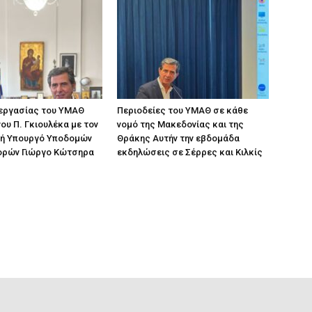
 εργασίας του ΥΜΑΘ
Περιοδείες του ΥΜΑΘ σε κάθε
ου Π. Γκιουλέκα με τον
νομό της Μακεδονίας και της
ή Υπουργό Υποδομών
Θράκης Αυτήν την εβδομάδα
ορών Γιώργο Κώτσηρα
εκδηλώσεις σε Σέρρες και Κιλκίς