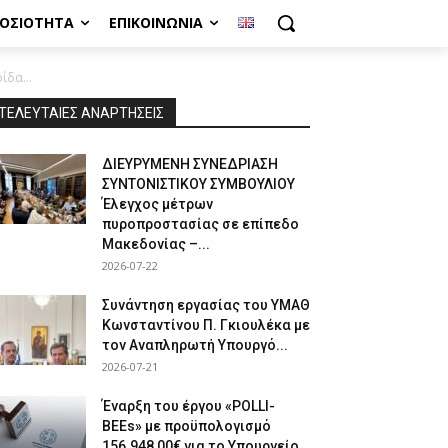
ΜΟΣΙΌΤΗΤΑ
ΕΠΙΚΟΙΝΩΝΊΑ
ίδα...
ΤΕΛΕΥΤΑΙΕΣ ΑΝΑΡΤΗΣΕΙΣ
ΔΙΕΥΡΥΜΕΝΗ ΣΥΝΕΔΡΙΑΣΗ
ΣΥΝΤΟΝΙΣΤΙΚΟΥ ΣΥΜΒΟΥΛΙΟΥ
Έλεγχος μέτρων
πυροπροστασίας σε επίπεδο
Μακεδονίας –...
2026-07-22
Συνάντηση εργασίας του ΥΜΑΘ
Κωνσταντίνου Π. Γκιουλέκα με
τον Αναπληρωτή Υπουργό...
2026-07-21
Έναρξη του έργου «POLLI-
BEEs» με προϋπολογισμό
156.948,00€ για το Υπουργείο