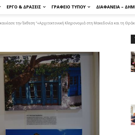
ΈΡΓΟ & ΔΡΆΣΕΙΣ
ΓΡΑΦΕΊΟ ΤΎΠΟΥ
ΔΙΑΦΆΝΕΙΑ – ΔΗ
αινίασε την Έκθεση “«Αρχιτεκτονική Κληρονομιά στη Μακεδονία και τη Θρά