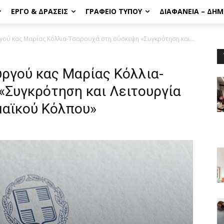
ΈΡΓΟ & ΔΡΆΣΕΙΣ
ΓΡΑΦΕΊΟ ΤΎΠΟΥ
ΔΙΑΦΆΝΕΙΑ – ΔΗ
γού κας Μαρίας Κόλλια-Τσαρουχά στη σύσκεψη «Συγκρότηση και...
υργού κας Μαρίας Κόλλια-
«Συγκρότηση και Λειτουργία
μαϊκού Κόλπου»