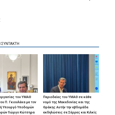
Σ
Ν ΣΥΝΤΑΚΤΗ
 εργασίας του ΥΜΑΘ
Περιοδείες του ΥΜΑΘ σε κάθε
ου Π. Γκιουλέκα με τον
νομό της Μακεδονίας και της
ή Υπουργό Υποδομών
Θράκης Αυτήν την εβδομάδα
ορών Γιώργο Κώτσηρα
εκδηλώσεις σε Σέρρες και Κιλκίς