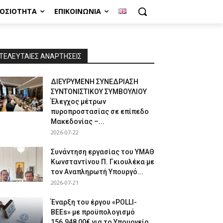
ΜΟΣΙΌΤΗΤΑ
ΕΠΙΚΟΙΝΩΝΊΑ
ΤΕΛΕΥΤΑΙΕΣ ΑΝΑΡΤΗΣΕΙΣ
ΔΙΕΥΡΥΜΕΝΗ ΣΥΝΕΔΡΙΑΣΗ
ΣΥΝΤΟΝΙΣΤΙΚΟΥ ΣΥΜΒΟΥΛΙΟΥ
Έλεγχος μέτρων
πυροπροστασίας σε επίπεδο
Μακεδονίας –...
2026-07-22
Συνάντηση εργασίας του ΥΜΑΘ
Κωνσταντίνου Π. Γκιουλέκα με
τον Αναπληρωτή Υπουργό...
2026-07-21
Έναρξη του έργου «POLLI-
BEEs» με προϋπολογισμό
156.948,00€ για το Υπουργείο