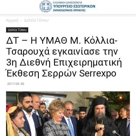
Αρχική
Δελτία Τύπου
Δελτία Τύπου
ΔΤ – Η ΥΜΑΘ Μ. Κόλλια-
Τσαρουχά εγκαινίασε την
3η Διεθνή Επιχειρηματική
Έκθεση Σερρών Serrexpo
2017-09-30