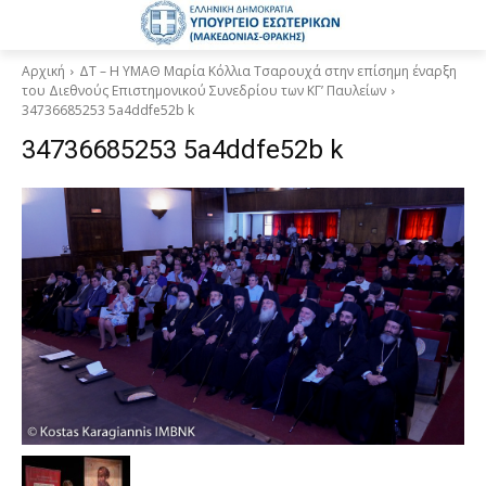
Αρχική
ΔΤ – Η ΥΜΑΘ Μαρία Κόλλια Τσαρουχά στην επίσημη έναρξη
του Διεθνούς Επιστημονικού Συνεδρίου των ΚΓ’ Παυλείων
34736685253 5a4ddfe52b k
34736685253 5a4ddfe52b k