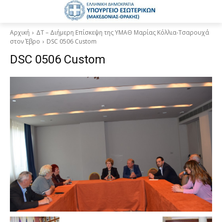
Αρχική
ΔΤ – Διήμερη Επίσκεψη της ΥΜΑΘ Μαρίας Κόλλια-Τσαρουχά
στον Έβρο
DSC 0506 Custom
DSC 0506 Custom