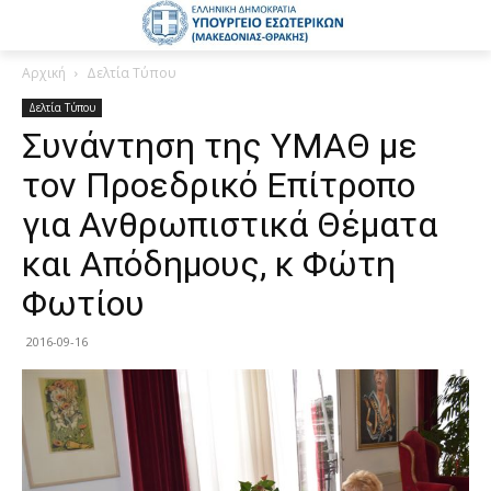
Αρχική
Δελτία Τύπου
Δελτία Τύπου
Συνάντηση της ΥΜΑΘ με
τον Προεδρικό Επίτροπο
για Ανθρωπιστικά Θέματα
και Απόδημους, κ Φώτη
Φωτίου
2016-09-16