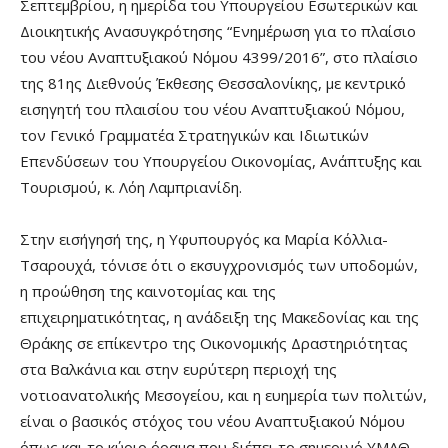
Σεπτεμβρίου, η ημερίδα του Υπουργείου Εσωτερικών και
Διοικητικής Ανασυγκρότησης “Ενημέρωση για το πλαίσιο
του νέου Αναπτυξιακού Νόμου 4399/2016”, στο πλαίσιο
της 81ης Διεθνούς Έκθεσης Θεσσαλονίκης, με κεντρικό
εισηγητή του πλαισίου του νέου Αναπτυξιακού Νόμου,
τον Γενικό Γραμματέα Στρατηγικών και Ιδιωτικών
Επενδύσεων του Υπουργείου Οικονομίας, Ανάπτυξης και
Τουρισμού, κ. Λόη Λαμπριανίδη.
Στην εισήγησή της, η Υφυπουργός κα Μαρία Κόλλια-
Τσαρουχά, τόνισε ότι ο εκσυγχρονισμός των υποδομών,
η προώθηση της καινοτομίας και της
επιχειρηματικότητας, η ανάδειξη της Μακεδονίας και της
Θράκης σε επίκεντρο της Οικονομικής Δραστηριότητας
στα Βαλκάνια και στην ευρύτερη περιοχή της
νοτιοανατολικής Μεσογείου, και η ευημερία των πολιτών,
είναι ο βασικός στόχος του νέου Αναπτυξιακού Νόμου
όπως και το κύριο όραμα που διέπει το σημερινό ΥΜΑΘ.