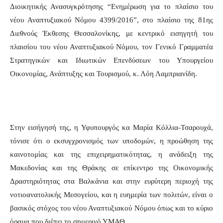
Διοικητικής Ανασυγκρότησης “Ενημέρωση για το πλαίσιο του
νέου Αναπτυξιακού Νόμου 4399/2016”, στο πλαίσιο της 81ης
Διεθνούς Έκθεσης Θεσσαλονίκης, με κεντρικό εισηγητή του
πλαισίου του νέου Αναπτυξιακού Νόμου, τον Γενικό Γραμματέα
Στρατηγικών και Ιδιωτικών Επενδύσεων του Υπουργείου
Οικονομίας, Ανάπτυξης και Τουρισμού, κ. Λόη Λαμπριανίδη.
Στην εισήγησή της, η Υφυπουργός κα Μαρία Κόλλια-Τσαρουχά,
τόνισε ότι ο εκσυγχρονισμός των υποδομών, η προώθηση της
καινοτομίας και της επιχειρηματικότητας, η ανάδειξη της
Μακεδονίας και της Θράκης σε επίκεντρο της Οικονομικής
Δραστηριότητας στα Βαλκάνια και στην ευρύτερη περιοχή της
νοτιοανατολικής Μεσογείου, και η ευημερία των πολιτών, είναι ο
βασικός στόχος του νέου Αναπτυξιακού Νόμου όπως και το κύριο
όραμα που διέπει το σημερινό ΥΜΑΘ.