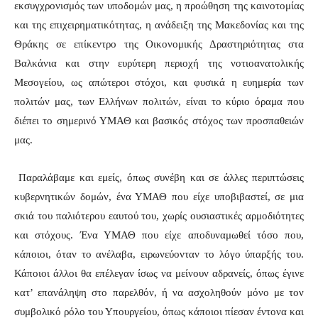
εκσυγχρονισμός των υποδομών μας, η προώθηση της καινοτομίας
και της επιχειρηματικότητας, η ανάδειξη της Μακεδονίας και της
Θράκης σε επίκεντρο της Οικονομικής Δραστηριότητας στα
Βαλκάνια και στην ευρύτερη περιοχή της νοτιοανατολικής
Μεσογείου, ως απώτεροι στόχοι, και φυσικά η ευημερία των
πολιτών μας, των Ελλήνων πολιτών, είναι το κύριο όραμα που
διέπει το σημερινό ΥΜΑΘ και βασικός στόχος των προσπαθειών
μας.
Παραλάβαμε και εμείς, όπως συνέβη και σε άλλες περιπτώσεις
κυβερνητικών δομών, ένα ΥΜΑΘ που είχε υποβιβαστεί, σε μια
σκιά του παλιότερου εαυτού του, χωρίς ουσιαστικές αρμοδιότητες
και στόχους. Ένα ΥΜΑΘ που είχε αποδυναμωθεί τόσο που,
κάποιοι, όταν το ανέλαβα, ειρωνεύονταν το λόγο ύπαρξής του.
Κάποιοι άλλοι θα επέλεγαν ίσως να μείνουν αδρανείς, όπως έγινε
κατ’ επανάληψη στο παρελθόν, ή να ασχοληθούν μόνο με τον
συμβολικό ρόλο του Υπουργείου, όπως κάποιοι πίεσαν έντονα και