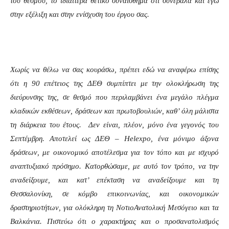
του θεσμού, το ιδιαίτερα θετικό συναίσθημα ότι συνέβαλα και εγώ
στην εξέλιξη και στην ενίσχυση του έργου σας.
Χωρίς να θέλω να σας κουράσω, πρέπει εδώ να αναφέρω επίσης
ότι η 90 επέτειος της ΔΕΘ συμπίπτει με την ολοκλήρωση της
διεύρυνσης της, σε θεσμό που περιλαμβάνει ένα μεγάλο πλέγμα
κλαδικών εκθέσεων, δράσεων και πρωτοβουλιών, καθ’ όλη μάλιστα
τη διάρκεια του έτους. Δεν είναι, πλέον, μόνο ένα γεγονός του
Σεπτέμβρη. Αποτελεί ως ΔΕΘ – Helexpo, ένα μόνιμο άξονα
δράσεων, με οικονομικό αποτέλεσμα για τον τόπο και με ισχυρό
αναπτυξιακό πρόσημο. Κατορθώσαμε, με αυτό τον τρόπο, να την
αναδείξουμε, και κατ’ επέκταση να αναδείξουμε και τη
Θεσσαλονίκη, σε κόμβο επικοινωνίας, και οικονομικών
δραστηριοτήτων, για ολόκληρη τη ΝοτιοΑνατολική Μεσόγειο και τα
Βαλκάνια. Πιστεύω ότι ο χαρακτήρας και ο προσανατολισμός