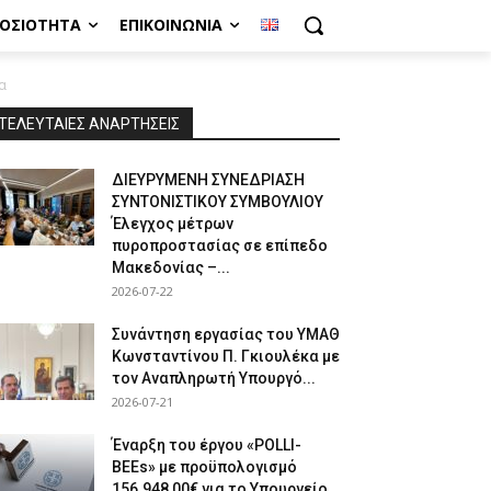
ΜΟΣΙΌΤΗΤΑ
ΕΠΙΚΟΙΝΩΝΊΑ
α
ΤΕΛΕΥΤΑΙΕΣ ΑΝΑΡΤΗΣΕΙΣ
ΔΙΕΥΡΥΜΕΝΗ ΣΥΝΕΔΡΙΑΣΗ
ΣΥΝΤΟΝΙΣΤΙΚΟΥ ΣΥΜΒΟΥΛΙΟΥ
Έλεγχος μέτρων
πυροπροστασίας σε επίπεδο
Μακεδονίας –...
2026-07-22
Συνάντηση εργασίας του ΥΜΑΘ
Κωνσταντίνου Π. Γκιουλέκα με
τον Αναπληρωτή Υπουργό...
2026-07-21
Έναρξη του έργου «POLLI-
BEEs» με προϋπολογισμό
156.948,00€ για το Υπουργείο