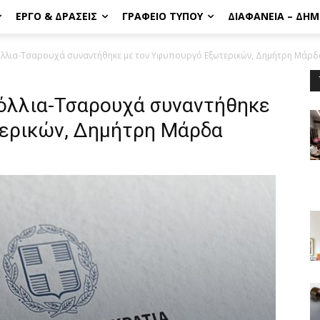
ΈΡΓΟ & ΔΡΆΣΕΙΣ
ΓΡΑΦΕΊΟ ΤΎΠΟΥ
ΔΙΑΦΆΝΕΙΑ – ΔΗ
λλια-Τσαρουχά συναντήθηκε με τον Υφυπουργό Εξωτερικών, Δημήτρη Μάρδ
όλλια-Τσαρουχά συναντήθηκε
τερικών, Δημήτρη Μάρδα