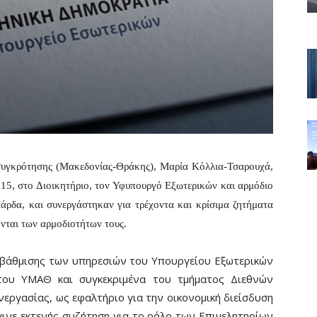
συγκρότησης (Μακεδονίας-Θράκης), Μαρία Κόλλια-Τσαρουχά,
5, στο Διοικητήριο, τον Υφυπουργό Εξωτερικών και αρμόδιο
Μάρδα, και συνεργάστηκαν για τρέχοντα και κρίσιμα ζητήματα
ονται των αρμοδιοτήτων τους.
αβάθμισης των υπηρεσιών του Υπουργείου Εξωτερικών
 του ΥΜΑΘ και συγκεκριμένα του τμήματος Διεθνών
εργασίας, ως εφαλτήριο για την οικονομική διείσδυση
ινε εκτενής συζήτηση για το ρόλο των Επιμελητηρίων